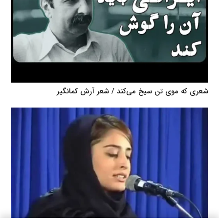
شعری که موی تن سیخ می‌کند / شعر آرش کمانگیر