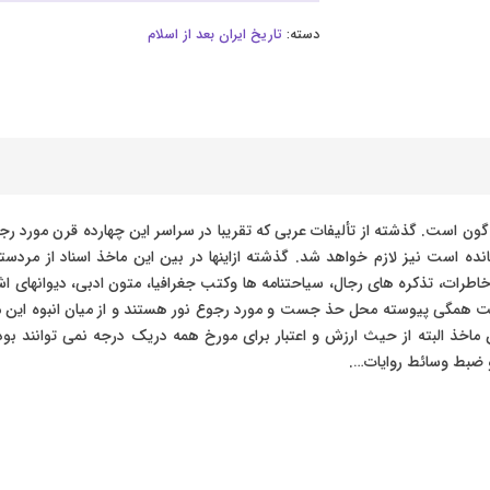
دسته:
تاریخ ایران بعد از اسلام
ه گون است. گذشته از تألیفات عربی که تقریبا در سراسر این چهارده قرن مورد ر
ی مانده است نیز لازم خواهد شد. گذشته ازاینها در بین این ماخذ اسناد از م
خاطرات، تذکره های رجال، سیاحتنامه ها وکتب جغرافیا، متون ادبی، دیوانهای اشعار
 است همگی پیوسته محل حذ جست و مورد رجوع نور هستند و از میان انبوه این 
ماخذ البته از حیث ارزش و اعتبار برای مورخ همه دریک درجه نمی توانند بود. 
 ضبط وسائط روایات….