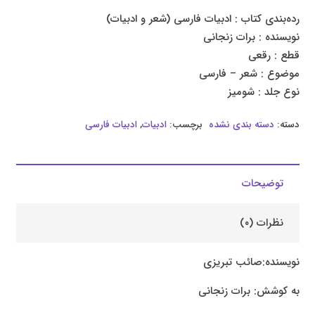
رده‌بندی کتاب : ادبیات فارسی (شعر و ادبیات)
نویسنده : برات زنجانی
قطع : رقعی
موضوع : شعر – فارسی
نوع جلد : شومیز
دسته:
دسته بندی نشده
برچسب:
ادبیات
,
ادبیات فارسی
توضیحات
نظرات (۰)
نویسنده:صائب تبریزی
به کوشش: برات زنجانی