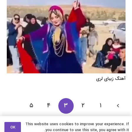
آهنگ زیبای لری
۵
۴
۳
۲
۱
۱۲
…
۶
This website uses cookies to improve your experience. If
OK
you continue to use this site, you agree with it.