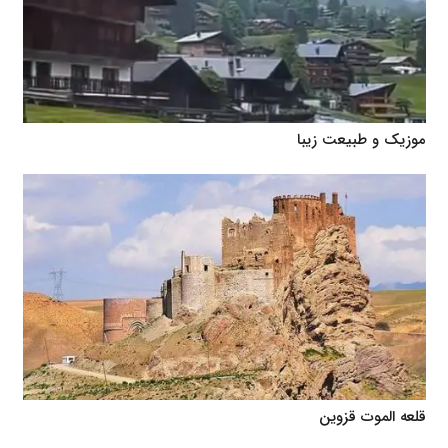
موزیک و طبیعت زیبا
قلعه الموت قزوین