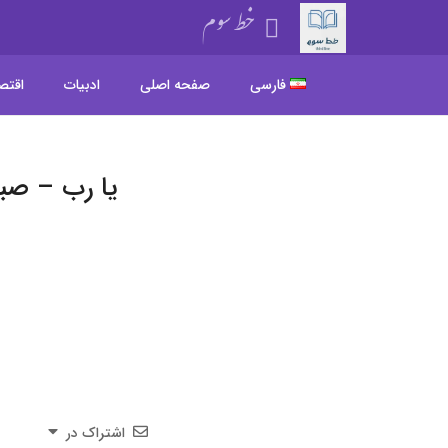
خط سوم
فارسی
صفحه اصلی
ادبیات
اقتص
یا رب – صبا
اشتراک در