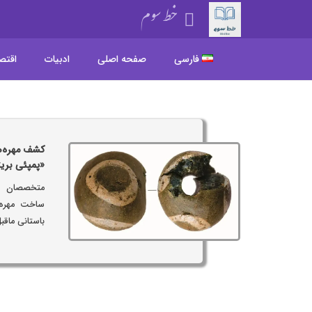
خط سوم
فارسی
صفحه اصلی
ادبیات
اقتص
کشف مهره‌ه
«پمپئی بریت
متخصصان می
ساخت مهره‌
باستانی ماقب