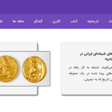
اد
تاریخچه
کتاب
گالری
گفتگو
مقاله ها
نق
ای شیشه‌ای ایرانی در
انیا»
‌گویند شیشه به کار رفته در
های پیدا شده در یک محوطه
ل تاریخ که به «پمپئی…