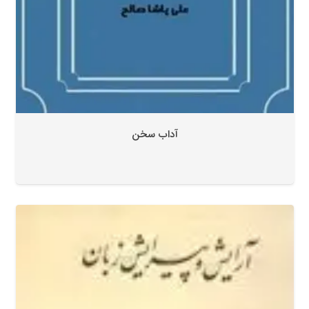
آداب سخن