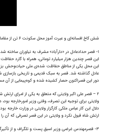
شش کاخ افسانه‌ای و عبرت آموز‌ محل سکونت ۶ تن ‌از‌ مقامات مستضعف جمهوری اسلامی!
۱- قصر حدادعادل در «دارآباد» مشرف به نياوران ساخته شده است.
اين قصر چندین هزار ميليارد تومانی، همراه با گارد حفاظت 
اين محل يكی از مناطق حفاظت شده‌ی ملی حیات‌وحش بزرگ ای
عادل گذاشته شد. قصر به سبک قديمی و تاريخی بازسازی شد
دور اين قصراكنون حصار كشيده شده و كوه‌پيمايی از آن م
۲ – قصر علی اكبر ولايتی که متعلق به يكی از امرای ارتش شاهنشاهی بود كه ولايتی تصرف كرده است.
ولايتی برای توجيه اين تصرف، وقتی وزير امور‌خارجه بود، د
دلال اين كار عباس ملكی كارگزار ولايتی در وزارت خارجه بود 
ارتش شاه قبول نكرد و ولايتی در اين قصر تصرفی كه آن را
۳- قصرمهندس غرضی وزير اسبق پست و تلگراف و از تأثیرگزارترين چهره‌های پشت صحنه سياست خارجی جمهوری اسلامی به ويژه درارتباط با انگلستان، نيز در نياوران است.