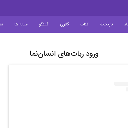
اد
تاریخچه
کتاب
گالری
گفتگو
مقاله ها
نق
ورود ربات‌های انسان‌نما