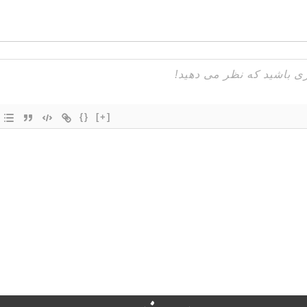
{}
[+]