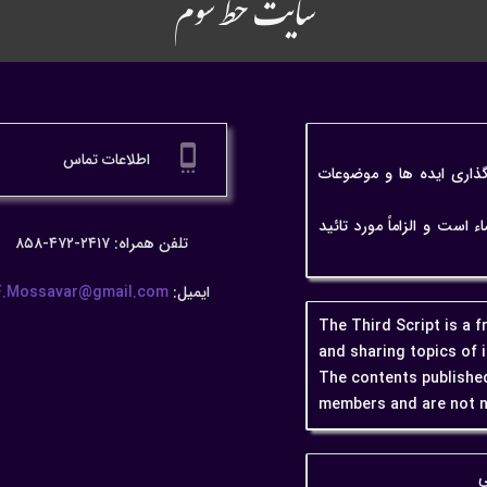
سایت خط سوم
settings_cell
اطلاعات تماس
گذاری ایده ها و موضوعات
ت و الزاماً مورد تائید
تلفن همراه: ۲۴۱۷-۴۷۲-۸۵۸
ایمیل:
F.Mossavar@gmail.com
The Third Script is a 
and sharing topics of 
The contents published
members and are not n
ی