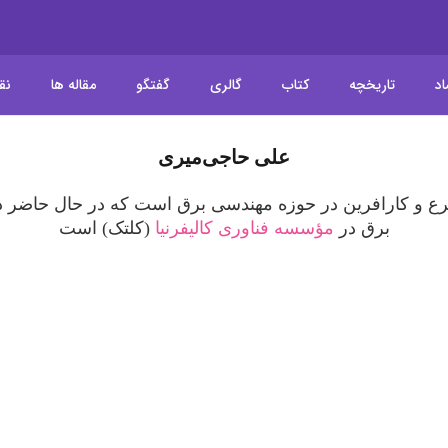
اد
تاریخچه
کتاب
گالری
گفتگو
مقاله ها
نق
علی حاجی‌میری
رع و کارافرین در حوزه مهندسی برق است که در حال حاضر 
برق در
مؤسسه فناوری کالیفرنیا
(کلتک) است