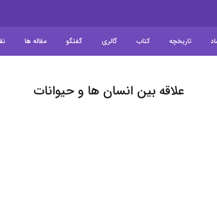
اد
تاریخچه
کتاب
گالری
گفتگو
مقاله ها
نق
علاقه بین انسان ها و حیوانات