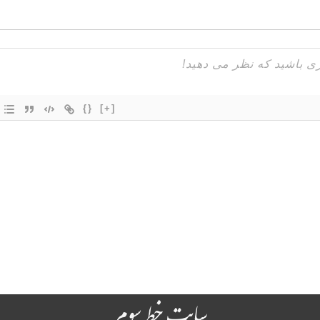
{}
[+]