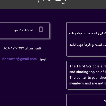
سایت خط سوم
settings_cell
اطلاعات تماس
گذاری ایده ها و موضوعات
ت و الزاماً مورد تائید
تلفن همراه: ۲۴۱۷-۴۷۲-۸۵۸
ایمیل:
F.Mossavar@gmail.com
The Third Script is a 
and sharing topics of 
The contents published
members and are not n
ی