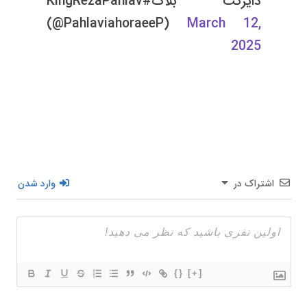
دایرکت بلاک#KingRezaPahlav
(@PahlaviahoraeeP)
March 12,
2025
اشتراک در
وارد شدن
{}
[+]