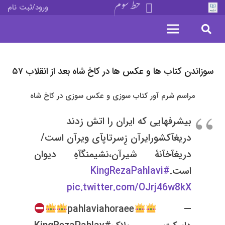
خط سوم
ورود/ثبت نام
سوزاندن کتاب ها و عکس ها در کاخ شاه بعد از انقلاب ۵۷
مراسم شرم آور کتاب سوزی و عکس سوزی در کاخ شاه
بیشرفهایی که ایران را اتش زدند
دریغآکشورایرآن زِسرتاپآی ویرآن است/
دریغآخآنهٔ شیرآن،نشیمنگآهِ دیوان
است.
#KingRezaPahlavi
pic.twitter.com/OJrj46w8kX
pahlaviahoraee
—