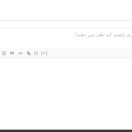
{}
[+]