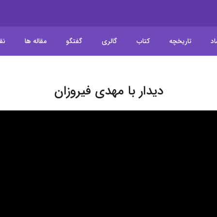
اد
تاریخچه
کتاب
گالری
گفتگو
مقاله ها
نق
دیدار با مهدی فیروزان