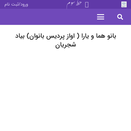
خط سوم
ورود/ثبت نام
بانو هما و یارا ( اواز پردیس بانوان) بیاد
شجریان