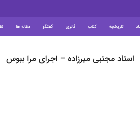
اد
تاریخچه
کتاب
گالری
گفتگو
مقاله ها
نق
استاد مجتبی میرزاده – اجرای مرا ببوس