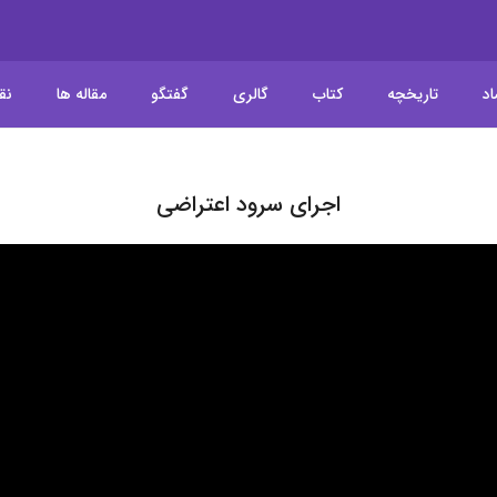
اد
تاریخچه
کتاب
گالری
گفتگو
مقاله ها
نق
اجرای سرود اعتراضی