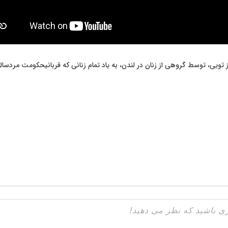
تویی، توسط گروهی از زنان در لندن، بە یاد تمام زنانی کە قربانیحکومت مردسالا