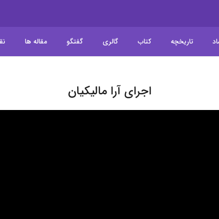
اد
تاریخچه
کتاب
گالری
گفتگو
مقاله ها
نق
اجرای آرا مالیکیان