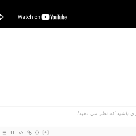
{}
[+]