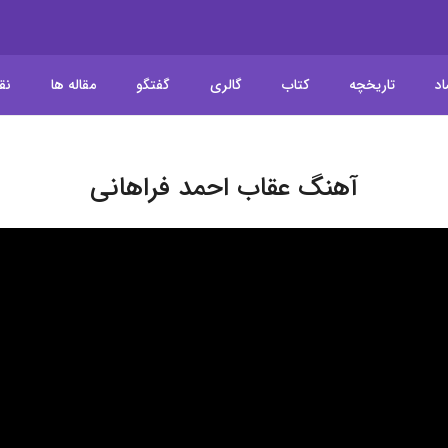
اد
تاریخچه
کتاب
گالری
گفتگو
مقاله ها
نق
آهنگ عقاب احمد فراهانی